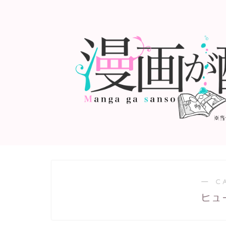
― C
ヒュ