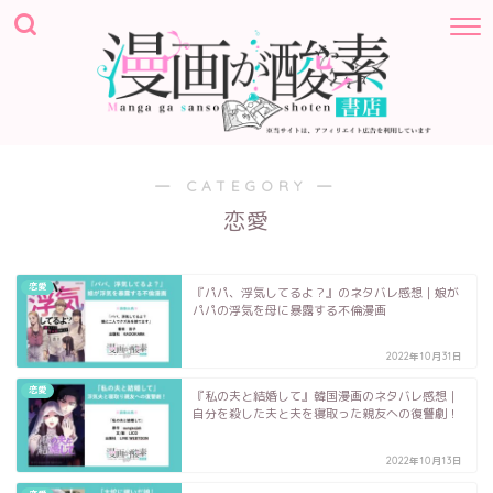
― CATEGORY ―
恋愛
恋愛
『パパ、浮気してるよ？』のネタバレ感想｜娘が
パパの浮気を母に暴露する不倫漫画
2022年10月31日
恋愛
『私の夫と結婚して』韓国漫画のネタバレ感想｜
自分を殺した夫と夫を寝取った親友への復讐劇！
2022年10月13日