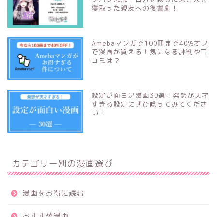
寝取った親友への復讐劇！
Amebaマンガで100冊まで40%オフ
で漫画が買える！気になる評判や口
コミは？
設定が面白い漫画30選！発想が天才
すぎる設定にぜひ唸ってみてくださ
い！
カテゴリー別の漫画選び
漫画をお得に読む
おすすめ漫画