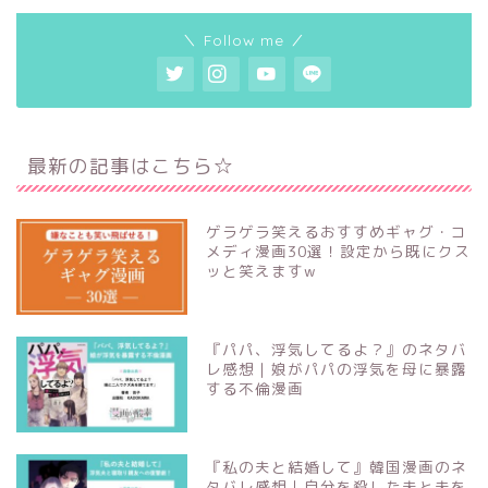
＼ Follow me ／
最新の記事はこちら☆
ゲラゲラ笑えるおすすめギャグ・コ
メディ漫画30選！設定から既にクス
ッと笑えますw
『パパ、浮気してるよ？』のネタバ
レ感想｜娘がパパの浮気を母に暴露
する不倫漫画
『私の夫と結婚して』韓国漫画のネ
タバレ感想｜自分を殺した夫と夫を