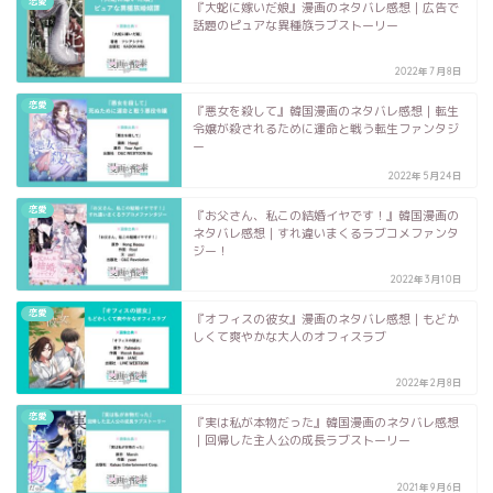
恋愛
『大蛇に嫁いだ娘』漫画のネタバレ感想｜広告で
話題のピュアな異種族ラブストーリー
2022年7月8日
恋愛
『悪女を殺して』韓国漫画のネタバレ感想｜転生
令嬢が殺されるために運命と戦う転生ファンタジ
ー
2022年5月24日
恋愛
『お父さん、私この結婚イヤです！』韓国漫画の
ネタバレ感想｜すれ違いまくるラブコメファンタ
ジー！
2022年3月10日
恋愛
『オフィスの彼女』漫画のネタバレ感想｜もどか
しくて爽やかな大人のオフィスラブ
2022年2月8日
恋愛
『実は私が本物だった』韓国漫画のネタバレ感想
｜回帰した主人公の成長ラブストーリー
2021年9月6日