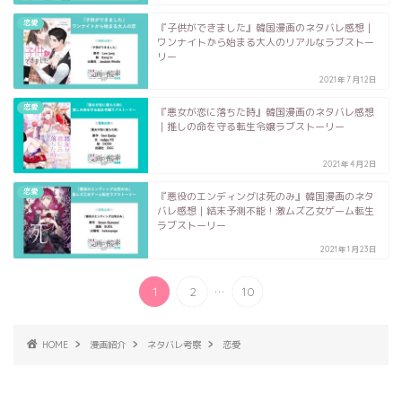
恋愛
『子供ができました』韓国漫画のネタバレ感想｜
ワンナイトから始まる大人のリアルなラブストー
リー
2021年7月12日
恋愛
『悪女が恋に落ちた時』韓国漫画のネタバレ感想
｜推しの命を守る転生令嬢ラブストーリー
2021年4月2日
恋愛
『悪役のエンディングは死のみ』韓国漫画のネタ
バレ感想｜結末予測不能！激ムズ乙女ゲーム転生
ラブストーリー
2021年1月23日
...
1
2
10
HOME
漫画紹介
ネタバレ考察
恋愛