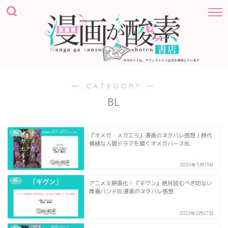
― CATEGORY ―
BL
BL
『オメガ・メガエラ』漫画のネタバレ感想｜時代
情緒な人間ドラマを描くオメガバースBL
2020年5月13日
BL
アニメ＆映画化！『ギヴン』絶対読むべき切ない
青春バンドBL漫画のネタバレ感想
2020年2月27日