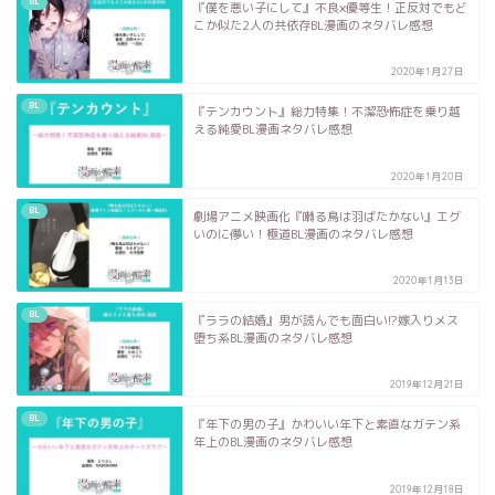
BL
『僕を悪い子にして』不良×優等生！正反対でもど
こか似た2人の共依存BL漫画のネタバレ感想
2020年1月27日
BL
『テンカウント』総力特集！不潔恐怖症を乗り越
える純愛BL漫画ネタバレ感想
2020年1月20日
BL
劇場アニメ映画化『囀る鳥は羽ばたかない』エグ
いのに儚い！極道BL漫画のネタバレ感想
2020年1月13日
BL
『ララの結婚』男が読んでも面白い!?嫁入りメス
堕ち系BL漫画のネタバレ感想
2019年12月21日
BL
『年下の男の子』かわいい年下と素直なガテン系
年上のBL漫画のネタバレ感想
2019年12月18日