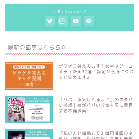
＼ Follow me ／
最新の記事はこちら☆
ゲラゲラ笑えるおすすめギャグ・コ
メディ漫画30選！設定から既にクス
ッと笑えますw
『パパ、浮気してるよ？』のネタバ
レ感想｜娘がパパの浮気を母に暴露
する不倫漫画
『私の夫と結婚して』韓国漫画のネ
タバレ感想｜自分を殺した夫と夫を