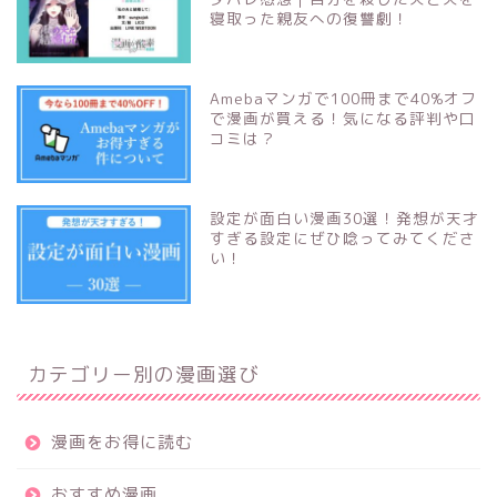
寝取った親友への復讐劇！
Amebaマンガで100冊まで40%オフ
で漫画が買える！気になる評判や口
コミは？
設定が面白い漫画30選！発想が天才
すぎる設定にぜひ唸ってみてくださ
い！
カテゴリー別の漫画選び
漫画をお得に読む
おすすめ漫画