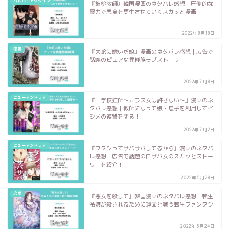
バトル・アクション
『鉄槌教師』韓国漫画のネタバレ感想｜圧倒的な
暴力で悪童を更生させていくスカッと漫画
2022年8月18日
恋愛
『大蛇に嫁いだ娘』漫画のネタバレ感想｜広告で
話題のピュアな異種族ラブストーリー
2022年7月8日
ヒューマンドラマ
『中学校狂師〜カラス女は許さない〜』漫画のネ
タバレ感想｜教師になって娘・息子を利用してイ
ジメの復讐をする！！
2022年7月2日
ヒューマンドラマ
『ワタシってサバサバしてるから』漫画のネタバ
レ感想｜広告で話題の自サバ女のスカッとストー
リーを紹介！
2022年5月28日
恋愛
『悪女を殺して』韓国漫画のネタバレ感想｜転生
令嬢が殺されるために運命と戦う転生ファンタジ
ー
2022年5月24日