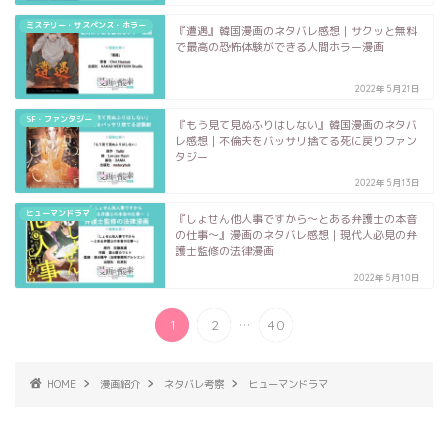
ミステリー・サスペンス・ホラー
『遭遇』韓国漫画のネタバレ感想｜サクッと無料
で最高の恐怖体験ができる人間ホラー漫画
2022年5月21日
SF・ファンタジー
『もう見て見ぬふりはしない』韓国漫画のネタバ
レ感想｜不倫夫をバッサリ捨てる死に戻りファン
タジー
2022年5月13日
ヒューマンドラマ
『しょせん他人事ですから〜とある弁護士の本音
の仕事〜』漫画のネタバレ感想｜現代人必見の弁
護士監修の法律漫画
2022年5月10日
...
1
2
40
HOME
漫画紹介
ネタバレ考察
ヒューマンドラマ