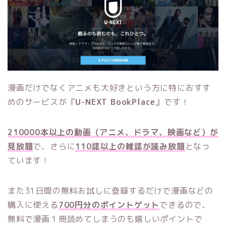
漫画だけでなくアニメも大好きという方に特におすす
めのサービスが『
U-NEXT BookPlace
』です！
210000本以上の動画（アニメ、ドラマ、映画など）が
見放題
で、さらに
110誌以上の雑誌が読み放題
となっ
ています！
また31日間の無料お試しに登録するだけで漫画などの
購入に使える
700円分のポイントゲット
できるので、
無料で漫画１冊読めてしまうのも嬉しいポイントで