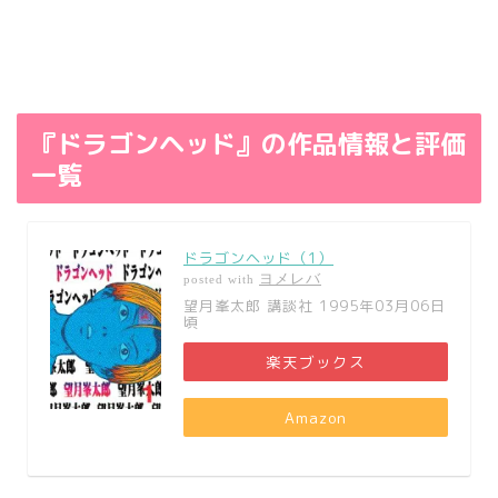
『ドラゴンヘッド』の作品情報と評価
一覧
ドラゴンヘッド（1）
ヨメレバ
posted with
望月峯太郎 講談社 1995年03月06日
頃
楽天ブックス
Amazon