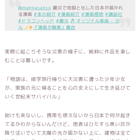
@mangasanso
震災で地獄と化した日本が描かれ
る漫画
#本の紹介
#漫画紹介
#漫画感想
#講談社
#ドラゴンヘッド
#震災
♬ オリジナル楽曲 – ヨ
ル
『漫画が酸素』書店
実際に起こりそうな災害の様子に、純粋に作品を楽し
むことは難しいです。
「物語は、修学旅行帰りに大災害に遭った少年少女
が、家族の元に帰ることを心の支えにして生き延びて
いく世紀末サバイバル」
助けも来ないし、携帯も使えないから日本で何が起き
てるかわからないんだけど、地表はひたすら黒い灰が
降り注いでいて太陽の光が届かない上に、建物は全て