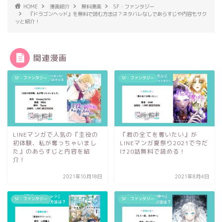
HOME
漫画紹介
無料漫画
SF・ファンタジー
『ドラゴンヘッド』を無料で読む方法は？ネタバレなしであらすじや内容もサク
ッと紹介！
関連漫画
SF・ファンタジー
SF・ファンタジー
LINEマンガで人気の『主役の
『君の全てを奪いたい』が
初体験、私が奪っちゃいまし
LINEマンガ夏祭り2021で今だ
た』のあらすじと内容を紹
け20話無料で読める！
介！
2021年10月18日
2021年8月4日
SF・ファンタジー
SF・ファンタジー