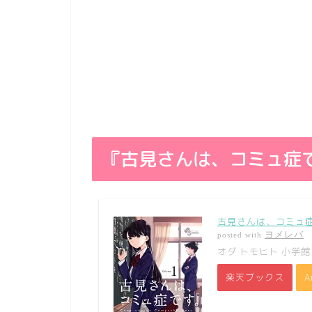
『古見さんは、コミュ症
古見さんは、コミュ症
ヨメレバ
posted with
オダ トモヒト 小学館 
楽天ブックス
A