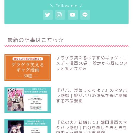
＼ Follow me ／
最新の記事はこちら☆
ゲラゲラ笑えるおすすめギャグ・コ
メディ漫画30選！設定から既にクス
ッと笑えますw
『パパ、浮気してるよ？』のネタバ
レ感想｜娘がパパの浮気を母に暴露
する不倫漫画
『私の夫と結婚して』韓国漫画のネ
タバレ感想｜自分を殺した夫と夫を
寝取った親友への復讐劇！