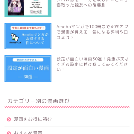
寝取った親友への復讐劇！
Amebaマンガで100冊まで40%オフ
で漫画が買える！気になる評判や口
コミは？
設定が面白い漫画30選！発想が天才
すぎる設定にぜひ唸ってみてくださ
い！
カテゴリー別の漫画選び
漫画をお得に読む
おすすめ漫画