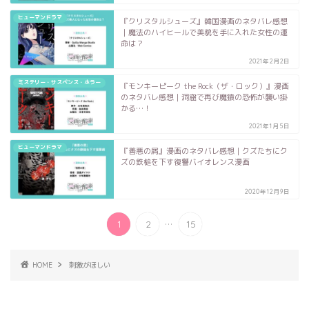
ヒューマンドラマ
『クリスタルシューズ』韓国漫画のネタバレ感想
｜魔法のハイヒールで美貌を手に入れた女性の運
命は？
2021年2月2日
ミステリー・サスペンス・ホラー
『モンキーピーク the Rock（ザ・ロック）』漫画
のネタバレ感想｜洞窟で再び魔猿の恐怖が襲い掛
かる…！
2021年1月5日
ヒューマンドラマ
『善悪の屑』漫画のネタバレ感想｜クズたちにク
ズの鉄槌を下す復讐バイオレンス漫画
2020年12月9日
...
1
2
15
HOME
刺激がほしい