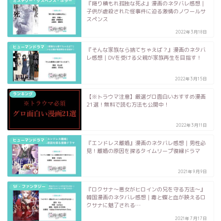
ミステリー・サスペンス・ホラー
『降り積もれ孤独な死よ』漫画のネタバレ感想｜
子供が虐殺された怪事件に迫る激情のノワールサ
スペンス
2022年3月18日
ヒューマンドラマ
『そんな家族なら捨てちゃえば？』漫画のネタバ
レ感想｜DVを受ける父親が家族再生を目指す！
2022年3月15日
ランキング
【※トラウマ注意】厳選グロ面白いおすすめ漫画
21選！無料で読む方法も公開中！
2022年3月11日
ヒューマンドラマ
『エンドレス離婚』漫画のネタバレ感想｜男性必
見！離婚の原因を探るタイムリープ復縁ドラマ
2021年9月9日
SF・ファンタジー
『ロクサナ〜悪女がヒロインの兄を守る方法〜』
韓国漫画のネタバレ感想｜毒と蝶と血が映えるロ
クサナに魅了される…
2021年7月17日