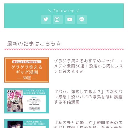
＼ Follow me ／
最新の記事はこちら☆
ゲラゲラ笑えるおすすめギャグ・コ
メディ漫画30選！設定から既にクス
ッと笑えますw
『パパ、浮気してるよ？』のネタバ
レ感想｜娘がパパの浮気を母に暴露
する不倫漫画
『私の夫と結婚して』韓国漫画のネ
タバレ感想｜自分を殺した夫と夫を