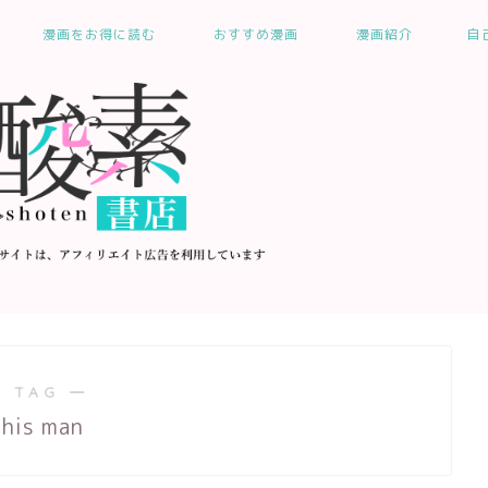
漫画をお得に読む
おすすめ漫画
漫画紹介
自
 TAG ―
this man