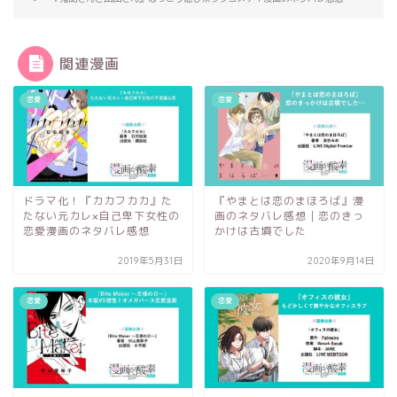
関連漫画
恋愛
恋愛
ドラマ化！『カカフカカ』た
『やまとは恋のまほろば』漫
たない元カレ×自己卑下女性の
画のネタバレ感想｜恋のきっ
恋愛漫画のネタバレ感想
かけは古墳でした
2019年5月31日
2020年9月14日
恋愛
恋愛