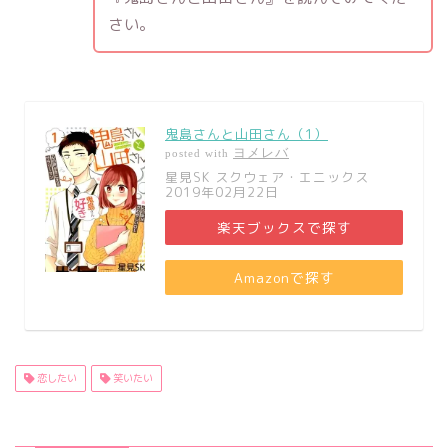
さい。
鬼島さんと山田さん（1）
ヨメレバ
posted with
星見SK スクウェア・エニックス
2019年02月22日
楽天ブックスで探す
Amazonで探す
恋したい
笑いたい