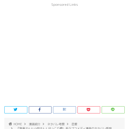
Sponsored Links
HOME
漫画紹介
ネタバレ考察
恋愛
『鬼島さんと山田さん』ほっこり癒し系ラブコメディ漫画のネタバレ感想