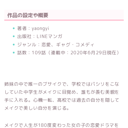
作品の設定や概要
著者：yaongyi
出版社：LINEマンガ
ジャンル：恋愛、ギャグ・コメディ
話数：109話（連載中：2020年6月29日現在）
姉妹の中で唯一のブサイクで、学校ではパシリをこな
していた中学生がメイクに目覚め、誰もが羨む美貌を
手に入れる。心機一転、高校では過去の自分を隠して
メイクで美しい自分を演じる。
メイクで人生が180度変わった女の子の恋愛ドラマを