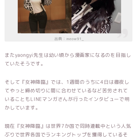
出典：meow91_
またyaongyi先生は幼い頃から漫画家になるのを目指し
ていたそうです。
そして『女神降臨』では、1週間のうちに4日は徹夜し
てやっと締め切りに間に合わせているなど苦労されて
いることもLINEマンガさんが行ったインタビューで明
かしています。
現在『女神降臨』は世界7か国で同時連載中という人気
ぶりで世界各国でランキングトップを獲得しているそ