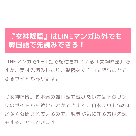
『女神降臨』はLINEマンガ以外でも
韓国語で先読みできる！
LINEマンガで1日1話で配信されている『女神降臨』で
すが、実は先読みしたり、制限なく自由に読むことで
きるサイトがあります。
『女神降臨』を本場の韓国語で読みたい方は下のリン
クのサイトから読むことができます。日本よりも5話ほ
ど多く公開されているので、続きが気になる方は先読
みすることもできます。