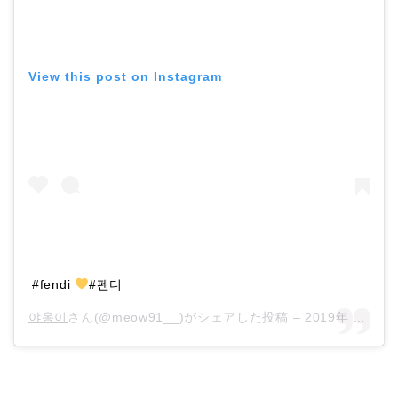
View this post on Instagram
#fendi
#펜디
야옹이
さん(@meow91__)がシェアした投稿 –
2019年 2月月25日午前6時15分PST