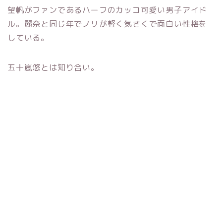
望帆がファンであるハーフのカッコ可愛い男子アイド
ル。麗奈と同じ年でノリが軽く気さくで面白い性格を
している。
五十嵐悠とは知り合い。