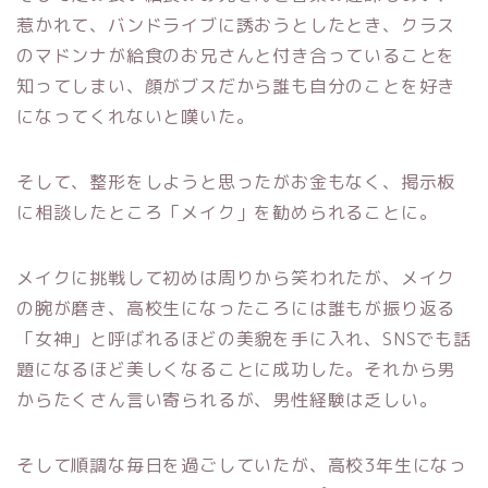
惹かれて、バンドライブに誘おうとしたとき、クラス
のマドンナが給食のお兄さんと付き合っていることを
知ってしまい、顔がブスだから誰も自分のことを好き
になってくれないと嘆いた。
そして、整形をしようと思ったがお金もなく、掲示板
に相談したところ「メイク」を勧められることに。
メイクに挑戦して初めは周りから笑われたが、メイク
の腕が磨き、高校生になったころには誰もが振り返る
「女神」と呼ばれるほどの美貌を手に入れ、SNSでも話
題になるほど美しくなることに成功した。それから男
からたくさん言い寄られるが、男性経験は乏しい。
そして順調な毎日を過ごしていたが、高校3年生になっ