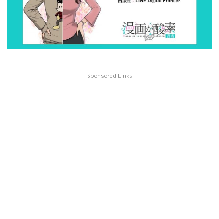
Sponsored Links