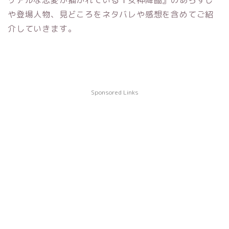
リアルな恋愛が描かれている『女神降臨』のあらすじ
や登場人物、見どころをネタバレや感想を含めてご紹
介していきます。
Sponsored Links