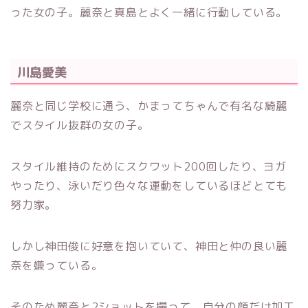
った女の子。麗奈と真島とよく一緒に行動している。
川島愛美
麗奈と同じ学校に通う、かまってちゃんで有名な綺麗
でスタイル抜群の女の子。
スタイル維持のためにスクワット200回したり、ヨガ
やったり、泳いだり色々な運動をしているほどとても
努力家。
しかし神田俊に好意を抱いていて、神田と仲の良い麗
奈を嫌っている。
そのため麗奈と2ショットを撮って、自分の顔だけ加工