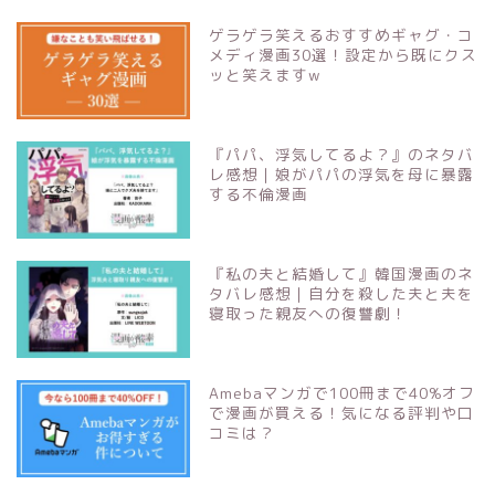
ゲラゲラ笑えるおすすめギャグ・コ
メディ漫画30選！設定から既にクス
ッと笑えますw
『パパ、浮気してるよ？』のネタバ
レ感想｜娘がパパの浮気を母に暴露
する不倫漫画
『私の夫と結婚して』韓国漫画のネ
タバレ感想｜自分を殺した夫と夫を
寝取った親友への復讐劇！
Amebaマンガで100冊まで40%オフ
で漫画が買える！気になる評判や口
コミは？