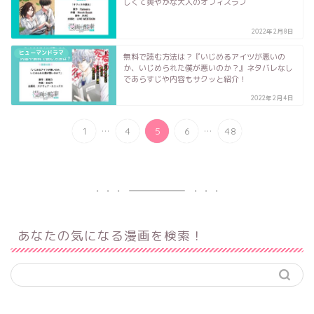
しくて爽やかな大人のオフィスラブ
2022年2月8日
ヒューマンドラマ
無料で読む方法は？『いじめるアイツが悪いの
か、いじめられた僕が悪いのか？』ネタバレなし
であらすじや内容もサクッと紹介！
2022年2月4日
...
...
1
4
5
6
48
あなたの気になる漫画を検索！