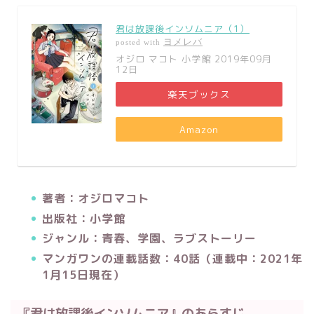
君は放課後インソムニア（1）
ヨメレバ
posted with
オジロ マコト 小学館 2019年09月
12日
楽天ブックス
Amazon
著者：オジロマコト
出版社：小学館
ジャンル：青春、学園、ラブストーリー
マンガワンの連載話数：40話（連載中：2021年
1月15日現在）
『君は放課後インソムニア』のあらすじ