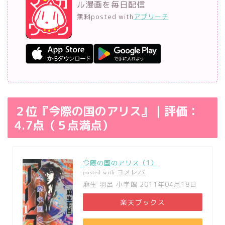
ル漫画を毎日配信
無料
posted with
アプリーチ
２位『今際の国のアリス』｜評価：
4.7点（５点満点）
今際の国のアリス（1）
ヨメレバ
posted with
麻生 羽呂 小学館 2011年04月18日
楽天ブックス