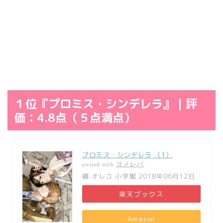
１位『プロミス・シンデレラ』｜評
価：4.8点（５点満点）
プロミス・シンデレラ （1）
ヨメレバ
posted with
橘 オレコ 小学館 2018年06月12日
楽天ブックス
Amazon