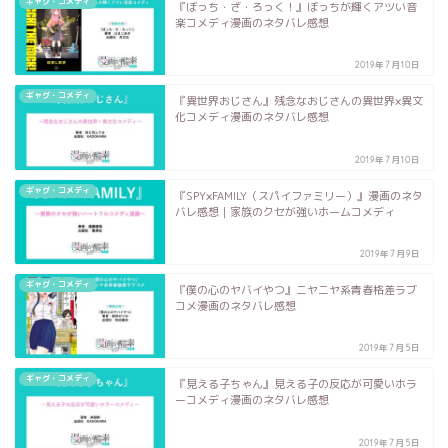
ギャグ・コメディ
『ぼっち・ざ・ろっく！』ぼっちが輝くアツい音
楽コメディ漫画のネタバレ感想
2019年7月10日
ギャグ・コメディ
『異世界おじさん』残念なおじさんの異世界×異文
化コメディ漫画のネタバレ感想
2019年7月10日
ギャグ・コメディ
『SPY×FAMILY（スパイファミリー）』漫画のネタ
バレ感想｜家族のクセが強いホームコメディ
2019年7月9日
ギャグ・コメディ
『僕の心のヤバイやつ』ニヤニヤ系青春格差ラブ
コメ漫画のネタバレ感想
2019年7月5日
ギャグ・コメディ
『見える子ちゃん』見える子の反応が可愛いホラ
ーコメディ漫画のネタバレ感想
2019年7月5日