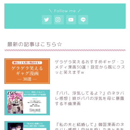
＼ Follow me ／
最新の記事はこちら☆
ゲラゲラ笑えるおすすめギャグ・コ
メディ漫画30選！設定から既にクス
ッと笑えますw
『パパ、浮気してるよ？』のネタバ
レ感想｜娘がパパの浮気を母に暴露
する不倫漫画
『私の夫と結婚して』韓国漫画のネ
タバレ感想｜自分を殺した夫と夫を