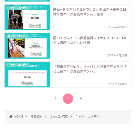
ギャグ・コメディ
映画+ドラマ化『セトウツミ』関西男子高生の日
常青春ギャグ漫画のネタバレ感想
2019年6月16日
ギャグ・コメディ
面白すぎる！『不良退魔師レイナ』オカルトコメ
ディ漫画のネタバレ感想
2019年4月25日
ギャグ・コメディ
『有害指定同級生』ノーパン女子高生を更生させ
る百合ギャグ漫画のネタバレ
2019年2月18日
1
2
3
HOME
漫画紹介
ネタバレ考察
ギャグ・コメディ