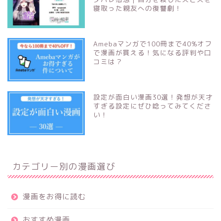
寝取った親友への復讐劇！
Amebaマンガで100冊まで40%オフ
で漫画が買える！気になる評判や口
コミは？
設定が面白い漫画30選！発想が天才
すぎる設定にぜひ唸ってみてくださ
い！
カテゴリー別の漫画選び
漫画をお得に読む
おすすめ漫画