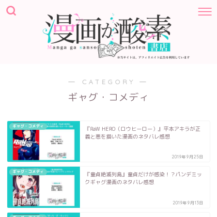
― CATEGORY ―
ギャグ・コメディ
ギャグ・コメディ
『RaW HERO（ロウヒーロー）』平本アキラが正
義と悪を描いた漫画のネタバレ感想
2019年9月25日
ギャグ・コメディ
『童貞絶滅列島』童貞だけが感染！？パンデミッ
クギャグ漫画のネタバレ感想
2019年9月13日