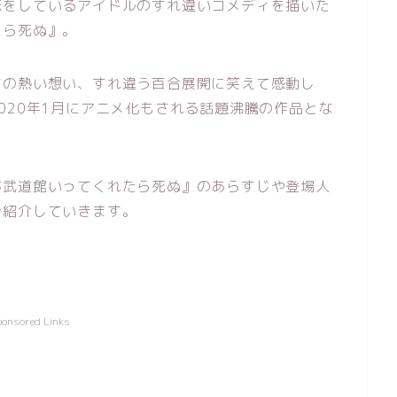
恋をしているアイドルのすれ違いコメディを描いた
たら死ぬ』。
ちの熱い想い、すれ違う百合展開に笑えて感動し
020年1月にアニメ化もされる話題沸騰の作品とな
が武道館いってくれたら死ぬ』のあらすじや登場人
ご紹介していきます。
ponsored Links