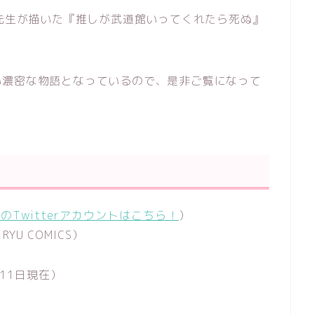
リ先生が描いた『推しが武道館いってくれたら死ぬ』
。
い濃密な物語となっているので、是非ご覧になって
のTwitterアカウントはこちら！
）
U COMICS）
11日現在）