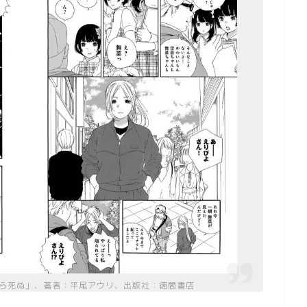
ら死ぬ」、著者：平尾アウリ、出版社：徳間書店