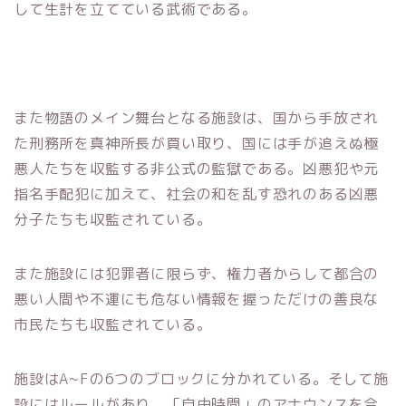
して生計を立てている武術である。
また物語のメイン舞台となる施設は、国から手放され
た刑務所を真神所長が買い取り、国には手が追えぬ極
悪人たちを収監する非公式の監獄である。凶悪犯や元
指名手配犯に加えて、社会の和を乱す恐れのある凶悪
分子たちも収監されている。
また施設には犯罪者に限らず、権力者からして都合の
悪い人間や不運にも危ない情報を握っただけの善良な
市民たちも収監されている。
施設はA~Fの6つのブロックに分かれている。そして施
設にはルールがあり、「自由時間」のアナウンスを合