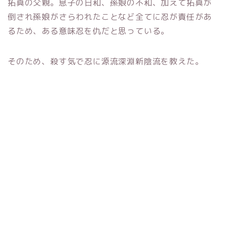
拓真の父親。息子の日和、孫娘の不和、加えて拓真が
倒され孫娘がさらわれたことなど全てに忍が責任があ
るため、ある意味忍を仇だと思っている。
そのため、殺す気で忍に源流深淵新陰流を教えた。