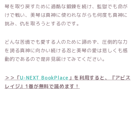
琴を取り戻すために過酷な鍛錬を続け、監獄でも命が
けで戦い、美琴は真神に使われながらも何度も真神に
挑み、仇を取ろうとするのです。
どんな苦境でも愛する人のために諦めず、圧倒的な力
を誇る真神に向かい続ける忍と美琴の愛は悲しくも感
動的であるので是非見届けてみてください。
＞＞「
U-NEXT BookPlace
」を利用すると、『アビス
レイジ』1巻が無料で読めます！