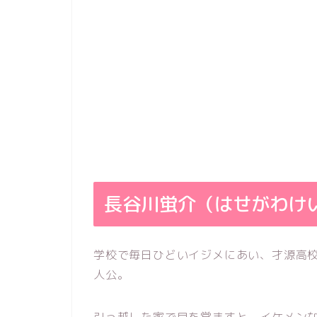
長谷川蛍介（はせがわけ
学校で毎日ひどいイジメにあい、才源高
人公。
引っ越した家で目を覚ますと、イケメン