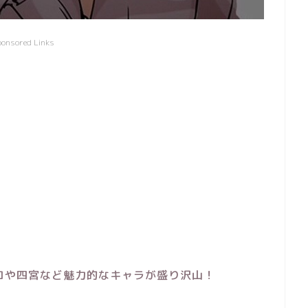
ponsored Links
コや四宮など魅力的なキャラが盛り沢山！