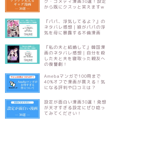
グ・コメディ漫画30選！設定
から既にクスッと笑えますw
『パパ、浮気してるよ？』の
ネタバレ感想｜娘がパパの浮
気を母に暴露する不倫漫画
『私の夫と結婚して』韓国漫
画のネタバレ感想｜自分を殺
した夫と夫を寝取った親友へ
の復讐劇！
Amebaマンガで100冊まで
40%オフで漫画が買える！気
になる評判や口コミは？
設定が面白い漫画30選！発想
が天才すぎる設定にぜひ唸っ
てみてください！