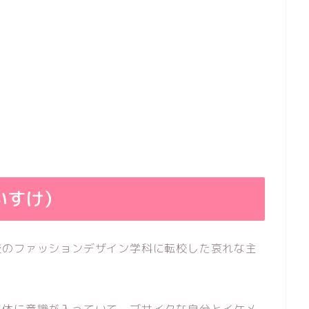
いすけ）
校のファッションデザイン学科に転校した哀れな主
な体に意識が入っていて、ブサイクな自分とイケメ