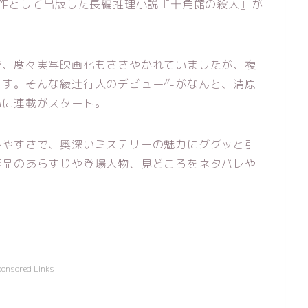
ー作として出版した長編推理小説『十角館の殺人』が
で、度々実写映画化もささやかれていましたが、複
ます。そんな綾辻行人のデビュー作がなんと、清原
いに連載がスタート。
みやすさで、奥深いミステリーの魅力にググッと引
作品のあらすじや登場人物、見どころをネタバレや
ponsored Links