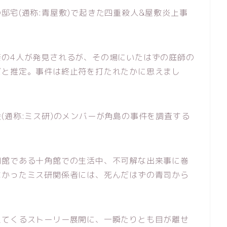
邸宅(通称:青屋敷)で起きた四重殺人&屋敷炎上事
妻の4人が発見されるが、その場にいたはずの庭師の
だと推定。事件は終止符を打たれたかに思えまし
(通称:ミス研)のメンバーが角島の事件を調査する
別館である十角館での生活中、不可解な出来事に巻
なかったミス研関係者には、死んだはずの青司から
えてくるストーリー展開に、一瞬たりとも目が離せ