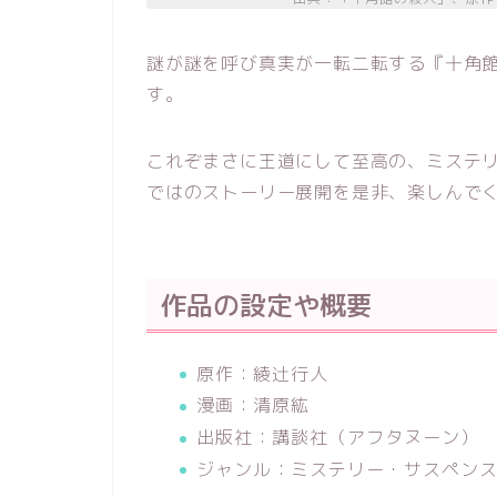
謎が謎を呼び真実が一転二転する『十角
す。
これぞまさに王道にして至高の、ミステ
ではのストーリー展開を是非、楽しんで
作品の設定や概要
原作：綾辻行人
漫画：清原紘
出版社：講談社（アフタヌーン）
ジャンル：ミステリー・サスペン