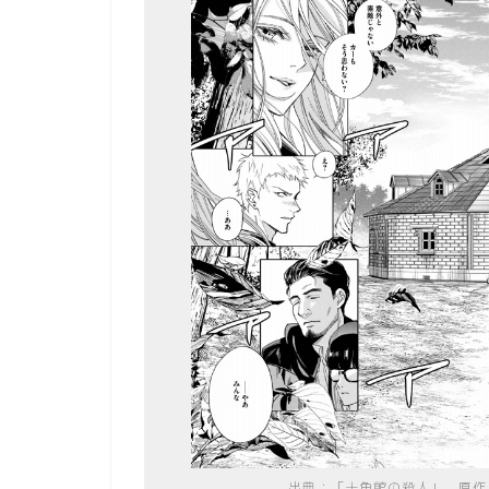
出典：「十角館の殺人」、原作