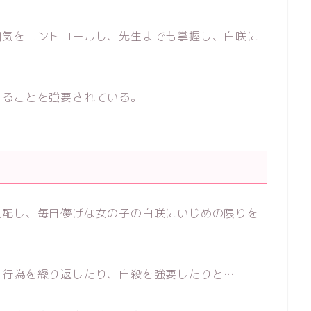
囲気をコントロールし、先生までも掌握し、白咲に
することを強要されている。
支配し、毎日儚げな女の子の白咲にいじめの限りを
力行為を繰り返したり、自殺を強要したりと…