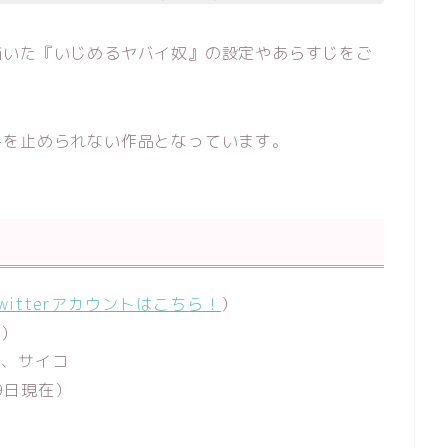
描いた『いじめるヤバイ奴』の設定やあらすじをご
手を止められない作品となっています。
itterアカウントはこちら！
）
ト）
ス、サイコ
9日現在）