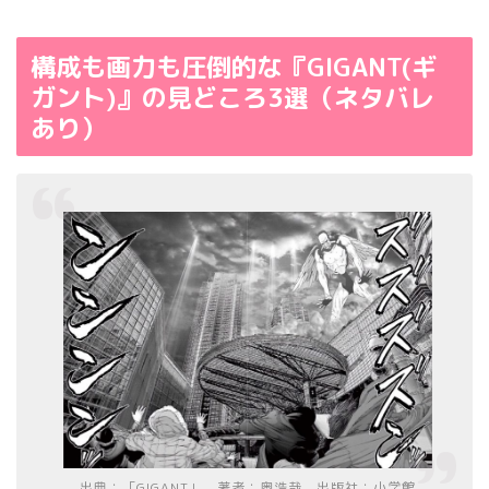
構成も画力も圧倒的な『GIGANT(ギ
ガント)』の見どころ3選（ネタバレ
あり）
出典：「GIGANT」、著者：奥浩哉、出版社：小学館