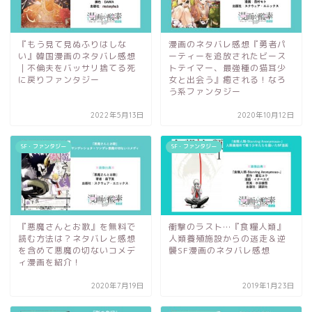
『もう見て見ぬふりはしな
漫画のネタバレ感想『勇者パ
い』韓国漫画のネタバレ感想
ーティーを追放されたビース
｜不倫夫をバッサリ捨てる死
トテイマー、最強種の猫耳少
に戻りファンタジー
女と出会う』癒される！なろ
う系ファンタジー
2022年5月13日
2020年10月12日
SF・ファンタジー
SF・ファンタジー
『悪魔さんとお歌』を無料で
衝撃のラスト…『食糧人類』
読む方法は？ネタバレと感想
人類養殖施設からの逃走＆逆
を含めて悪魔の切ないコメデ
襲SF漫画のネタバレ感想
ィ漫画を紹介！
2020年7月19日
2019年1月23日