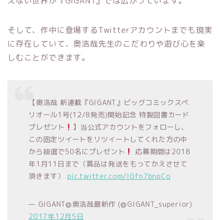
えない世界が『GIGANT』では広がっています。
そして、作中に登場するTwitterアカウントまでも現実
に存在していて、奥浩哉先生のこだわりや遊び心を楽
しむことができます。
【奥浩哉 新連載『GIGANT』ビッグコミックスペ
リオール1号(12/8発売)開始記念 特製図書カード
プレゼント
】当公式アカウントをフォローし、
この固定ツイートをリツイートしてくれた方の中
から抽選で50名にプレゼント
応募期間は2018
年1月11日まで（賞品は発送をもってかえさせて
頂きます）
pic.twitter.com/IGfn7bnpCo
— GIGANT@奥浩哉最新作 (@GIGANT_superior)
2017年12月5日