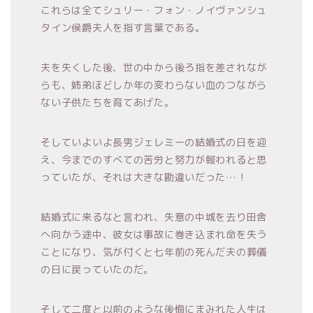
これらは全てシュリー・フォン・ノイヴァンシュ
タイン侯爵夫人を指す言葉である。
夫を失くした後、世の中から後ろ指を差されなが
らも、姉弟ほどしか年の変わらない血のつながら
ない子供たちを育てあげた。
そしていよいよ長男ジェレミーの結婚式の日を迎
え、今までのすべての苦労と努力が報われると思
っていたが、それは大きな勘違いだった…！
結婚式に来るなと言われ、失意の中城を去り田舎
へ向かう途中、彼女は事故に巻き込まれ命を失う
ことになり、気が付くと七年前の死んだ夫の葬儀
の日に戻っていたのだ。
そして二度と以前のような後悔にまみれた人生は