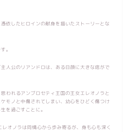
に憑依したヒロインの献身を描いたストーリーとな
です。
ブ主人公のリアンドロは、ある日顔に大きな痣がで
と思われるアンブロセティ王国の王女エレオノラと
バケモノと中傷されてしまい、幼心をひどく傷つけ
半生を過ごすことに。
エレオノラは同情心から歩み寄るが、身も心も深く