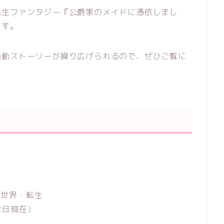
転生ファンタジー『公爵家のメイドに憑依しまし
ます。
感動ストーリーが繰り広げられるので、ぜひご覧に
異世界・転生
2日現在）