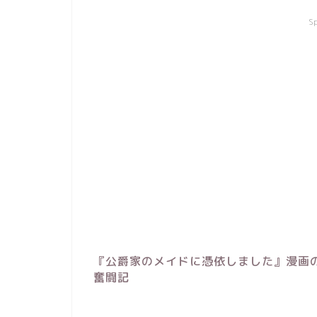
S
『公爵家のメイドに憑依しました』漫画
奮闘記