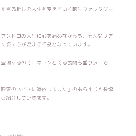
幸すぎる推しの人生を変えていく転生ファンタジー
。
リアンドロの人生に心を痛めながらも、そんなリア
いく姿に心が温まる作品となっています。
ん登場するので、キュンとくる展開も盛り沢山で
公爵家のメイドに憑依しました』のあらすじや登場
てご紹介していきます。
ponsored Links