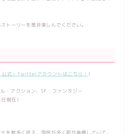
いストーリーを是非楽しんでください。
公式」Twitterアカウントはこちら！
）
ル・アクション、SF・ファンタジー
4日現在）
騎士を数多く従え、国民が多く町が発展していて、