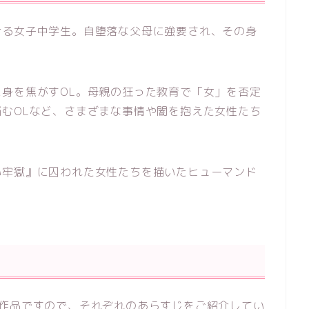
ける女子中学生。自堕落な父母に強要され、その身
身を焦がすOL。母親の狂った教育で「女」を否定
むOLなど、さまざまな事情や闇を抱えた女性たち
い牢獄』に囚われた女性たちを描いたヒューマンド
る作品ですので、それぞれのあらすじをご紹介してい