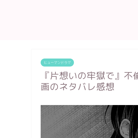
ヒューマンドラマ
『片想いの牢獄で』不
画のネタバレ感想