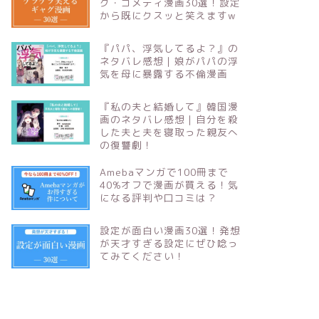
グ・コメディ漫画30選！設定
から既にクスッと笑えますw
『パパ、浮気してるよ？』の
ネタバレ感想｜娘がパパの浮
気を母に暴露する不倫漫画
『私の夫と結婚して』韓国漫
画のネタバレ感想｜自分を殺
した夫と夫を寝取った親友へ
の復讐劇！
Amebaマンガで100冊まで
40%オフで漫画が買える！気
になる評判や口コミは？
設定が面白い漫画30選！発想
が天才すぎる設定にぜひ唸っ
てみてください！