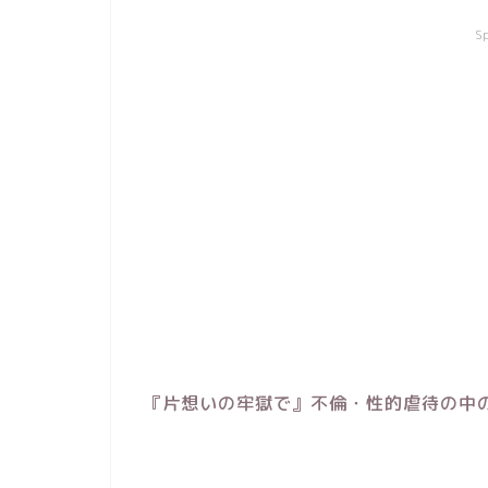
S
『片想いの牢獄で』不倫・性的虐待の中