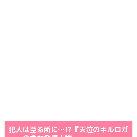
犯人は至る所に…⁉︎『天泣のキルロガ