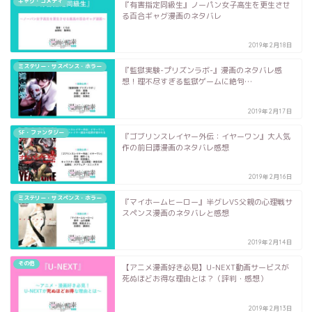
ギャグ・コメディ
『有害指定同級生』ノーパン女子高生を更生させ
る百合ギャグ漫画のネタバレ
2019年2月18日
ミステリー・サスペンス・ホラー
『監獄実験-プリズンラボ-』漫画のネタバレ感
想！理不尽すぎる監獄ゲームに絶句…
2019年2月17日
SF・ファンタジー
『ゴブリンスレイヤー外伝：イヤーワン』大人気
作の前日譚漫画のネタバレ感想
2019年2月16日
ミステリー・サスペンス・ホラー
『マイホームヒーロー』半グレVS父親の心理戦サ
スペンス漫画のネタバレと感想
2019年2月14日
その他
【アニメ漫画好き必見】U-NEXT動画サービスが
死ぬほどお得な理由とは？（評判・感想）
2019年2月13日