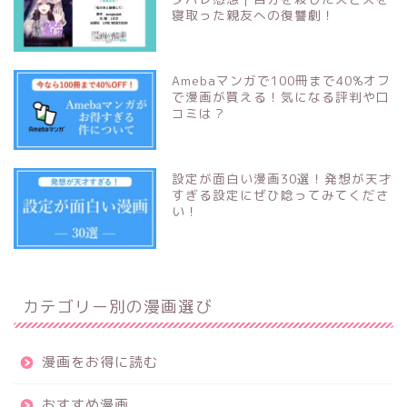
寝取った親友への復讐劇！
Amebaマンガで100冊まで40%オフ
で漫画が買える！気になる評判や口
コミは？
設定が面白い漫画30選！発想が天才
すぎる設定にぜひ唸ってみてくださ
い！
カテゴリー別の漫画選び
漫画をお得に読む
おすすめ漫画