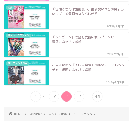
恋愛
『金剛寺さんは面倒臭い』面倒臭いけど微笑まし
いラブコメ漫画のネタバレ感想
2019年2月7日
バトル・アクション
『ジャガーン』欲望を武器に戦うダークヒーロー
漫画のネタバレ感想
2019年2月1日
SF・ファンタジー
石黒正数新作『天国大魔境』謎が深いSFアドベン
チャー漫画のネタバレ感想
2019年1月31日
...
...
1
40
41
42
45
HOME
漫画紹介
ネタバレ考察
SF・ファンタジー