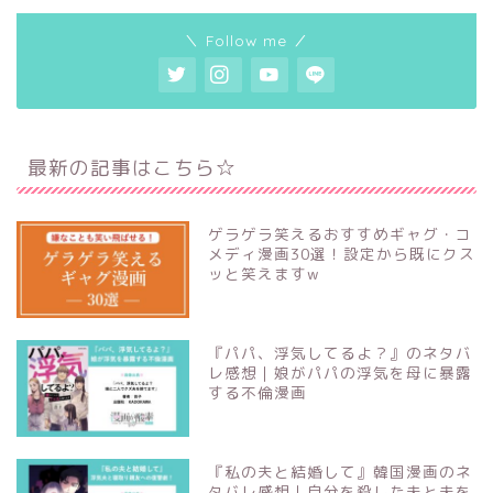
＼ Follow me ／
最新の記事はこちら☆
ゲラゲラ笑えるおすすめギャグ・コ
メディ漫画30選！設定から既にクス
ッと笑えますw
『パパ、浮気してるよ？』のネタバ
レ感想｜娘がパパの浮気を母に暴露
する不倫漫画
『私の夫と結婚して』韓国漫画のネ
タバレ感想｜自分を殺した夫と夫を