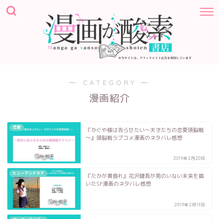
― CATEGORY ―
漫画紹介
恋愛
『かぐや様は告らせたい～天才たちの恋愛頭脳戦
～』頭脳戦ラブコメ漫画のネタバレ感想
2019年2月20日
ヒューマンドラマ
『たかが黄昏れ』花沢健吾が男のいない未来を描
いたSF漫画のネタバレ感想
2019年2月19日