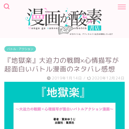
バトル・アクション
『地獄楽』大迫力の戦闘×心情描写が
超面白いバトル漫画のネタバレ感想
2019年1月14日
/
2020年12月24日