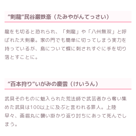
”剣龍”民谷巌鉄斎（たみやがんてっさい）
龍をも切ると恐れられ、「剣龍」や「八州無双」と呼
ばれた大剣豪。家の門でも簡単に切ってしまう実力を
持っているが、島について蝶に刺されすぐに手を切り
落とすことに。
”百本狩り”いがみの慶雲（けいうん）
武具そのものに魅入られた荒法師で武芸者から奪い集
めた武具は100以上に及ぶと言われる罪人。上陸
早々、画眉丸に襲い掛かり返り討ちにあって死んでし
まう。