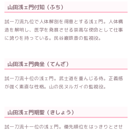
山田浅ェ門付知（ふち）
試一刀流九位で人体解剖を得意とする浅ェ門。人体構
造を解明し、医学を発展させる崇高な使命として仕事
に誇りを持っている。民谷巌鉄斎の監視役。
山田浅ェ門典坐（てんざ）
試一刀流十位の浅ェ門。武士道を重んじる侍。正義感
が強く素直な性格。山の民ヌルガイの監視役。
山田浅ェ門期聖（きしょう）
試一刀流十一位の浅ェ門。優先順位をはっきりとさせ