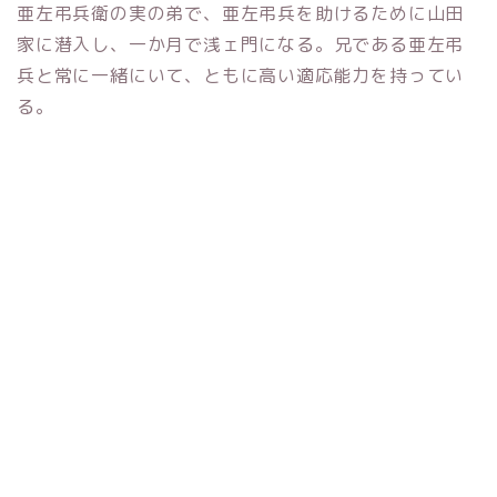
亜左弔兵衛の実の弟で、亜左弔兵を助けるために山田
家に潜入し、一か月で浅ェ門になる。兄である亜左弔
兵と常に一緒にいて、ともに高い適応能力を持ってい
る。