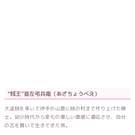
“賊王”亜左弔兵衛（あざちょうべえ）
大盗賊を率いて伊予の山奥に賊の村まで作り上げた傑
士。幼少時代から変化の激しい環境に適応させ、自分
の芯を貫いて生きてきた男。